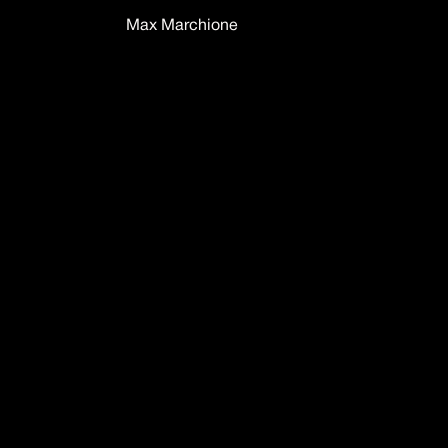
Max Marchione
MM
IG
LinkedIn
Twitter